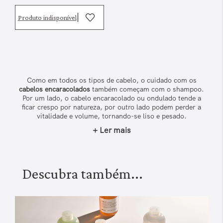
Produto indisponível
Como em todos os tipos de cabelo, o cuidado com os
cabelos encaracolados
também começam com o shampoo.
Por um lado, o cabelo encaracolado ou ondulado tende a
ficar crespo por natureza, por outro lado podem perder a
vitalidade e volume, tornando-se liso e pesado.
+ Ler mais
Por isso,
na sua rotina de beleza não pode prescindir de um
shampoo hidratante
que confere elasticidade e suavidade.
Aplicar um
condicionador para cabelo encaracolado
para
desembaraçar, hidratar, nutrir e torná-lo volumoso e
flexível. Também pode optar por uma
fórmula 2 em 1
:
Descubra também...
shampoo e condicionador num só produto.
Para uma ação mais intensa, em vez de usar o
condicionador, deve aplicar uma máscara.
Se o seu objetivo são caracóis mais definidos, elásticos e
suaves
, complete a sua rotina com um sérum ou creme.