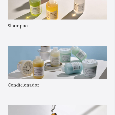
Como alternativa, pode hidratar e nutrir o cabelo com um
óleo para cabelo ou um tratamento hidratante e nutritivo.
No entanto, os produtos de styling são essenciais para
caracóis e ondas bem definidas
.
Shampoo
Antes de secar, aplique um dos nossos produtos específicos
para este tipo de cabelo.
Os resultados falam por si!
Condicionador