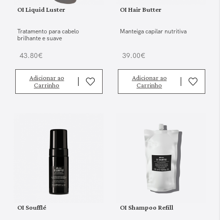
OI Liquid Luster
OI Hair Butter
Tratamento para cabelo
Manteiga capilar nutritiva
brilhante e suave
43.80€
39.00€
Adicionar ao
Adicionar ao
Carrinho
Carrinho
OI Soufflé
OI Shampoo Refill