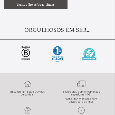
Damos-lhe as boas-vindas
ORGULHOSOS EM SER...
Encontre um Salão Davines
Envios grátis em encomendas
perto de si
superiores 49€*
*consultar condições para
envios para as Ilhas