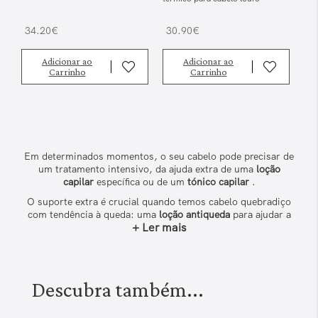
34.20€
30.90€
Adicionar ao
Adicionar ao
Carrinho
Carrinho
Em determinados momentos, o seu cabelo pode precisar de
um tratamento intensivo, da ajuda extra de uma
loção
capilar
específica ou de um
tónico capilar
.
O suporte extra é crucial quando temos cabelo quebradiço
com tendência à queda: uma
loção antiqueda
para ajudar a
+ Ler mais
superar as mudanças de estação ou um
tratamento
antiqueda
para combater a queda de cabelo e a calvície.
Conheça todos os produtos para prevenir e combater a
queda da Linha Energizing: também temos um tónico para
dar espessura ao cabelo e um tratamento revitalizante.
Descubra também...
Para
cabelo seco ou danificado:
oferecemos-lhe um fluído
nutritivo com queratina vegetal para fortalecer a fibra