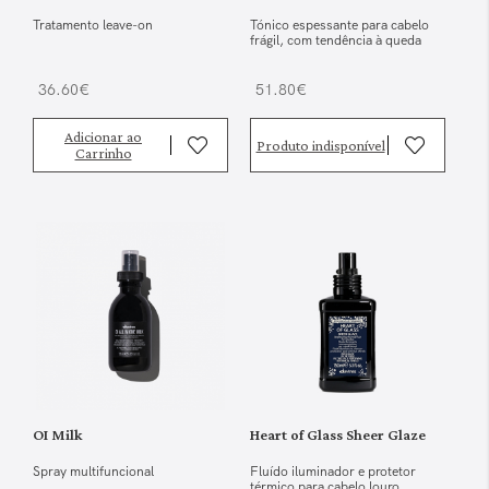
Tratamento leave-on
Tónico espessante para cabelo
frágil, com tendência à queda
36.60€
51.80€
Adicionar ao
Produto indisponível
Carrinho
OI Milk
Heart of Glass Sheer Glaze
Spray multifuncional
Fluído iluminador e protetor
térmico para cabelo louro