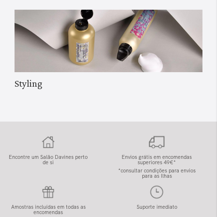
Styling
Encontre um Salão Davines perto
Envios grátis em encomendas
de si
superiores 49€*
*consultar condições para envios
para as Ilhas
Amostras incluídas em todas as
Suporte imediato
encomendas