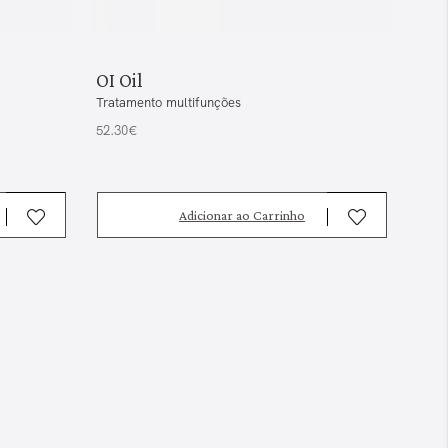
OI Oil
OI 
Tratamento multifunções
Trata
52.30€
43.8
Adicionar ao Carrinho