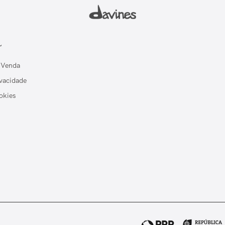
L
 Venda
ivacidade
okies