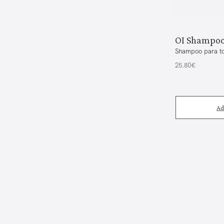
OI Shampo
Shampoo para to
25.80€
Ad