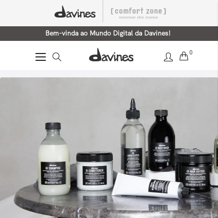
Bem-vinda ao Mundo Digital da Davines!
0
Alternar
Nav
Home
Linha OI