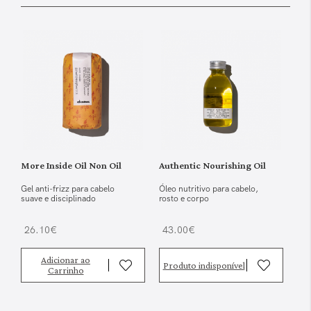
More Inside Oil Non Oil
Authentic Nourishing Oil
Gel anti-frizz para cabelo
Óleo nutritivo para cabelo,
suave e disciplinado
rosto e corpo
26.10€
43.00€
Adicionar ao
Produto indisponível
Carrinho