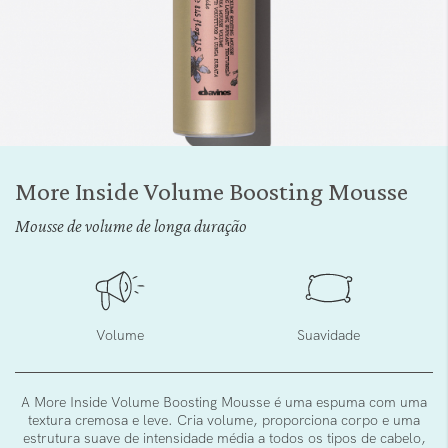
Saltar
para
More Inside Volume Boosting Mousse
o
início
Mousse de volume de longa duração
da
Galeria
de
imagens
Volume
Suavidade
A More Inside Volume Boosting Mousse é uma espuma com uma
textura cremosa e leve. Cria volume, proporciona corpo e uma
estrutura suave de intensidade média a todos os tipos de cabelo,