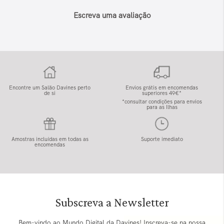
Escreva uma avaliação
Encontre um Salão Davines perto
Envios grátis em encomendas
de si
superiores 49€*
*consultar condições para envios
para as Ilhas
Amostras incluídas em todas as
Suporte imediato
encomendas
Subscreva a Newsletter
Bem-vindo ao Mundo Digital da Davines! Inscreva-se na nossa