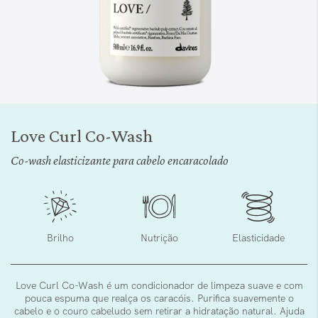
Saltar
para
Love Curl Co-Wash
o
início
Co-wash elasticizante para cabelo encaracolado
da
Galeria
de
imagens
Brilho
Nutrição
Elasticidade
Love Curl Co-Wash é um condicionador de limpeza suave e com
pouca espuma que realça os caracóis. Purifica suavemente o
cabelo e o couro cabeludo sem retirar a hidratação natural. Ajuda