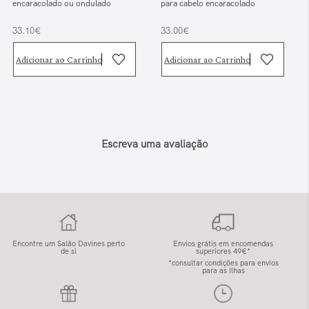
encaracolado ou ondulado
para cabelo encaracolado
33.10€
33.00€
Adicionar ao Carrinho
Adicionar ao Carrinho
Escreva uma avaliação
Encontre um Salão Davines perto
Envios grátis em encomendas
de si
superiores 49€*
*consultar condições para envios
para as Ilhas