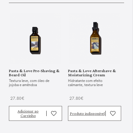
Pasta & Love Pre-Shaving &
Pasta & Love Aftershave &
Beard Oil
Moisturizing Cream
Textura leve, com óleo de
Hidratante com efeito
jojoba e amêndoa
calmante, textura leve
27.80€
27.80€
Adicionar ao
Produto indisponível
Carrinho