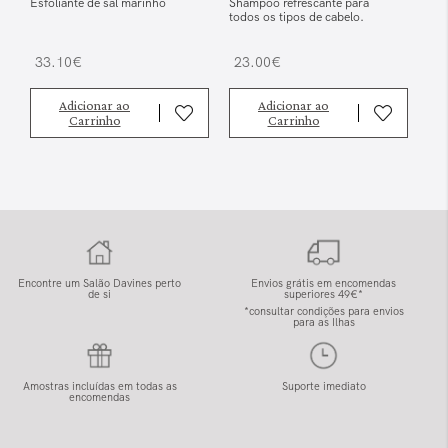
Esfoliante de sal marinho
Shampoo refrescante para
todos os tipos de cabelo.
33.10€
23.00€
Adicionar ao
Adicionar ao
Carrinho
Carrinho
Encontre um Salão Davines perto
Envios grátis em encomendas
de si
superiores 49€*
*consultar condições para envios
para as Ilhas
Amostras incluídas em todas as
Suporte imediato
encomendas