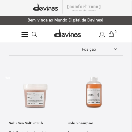
Bem-vinda ao Mundo Digital da Davines!
0
Alternar
Nav
Home
Solu
Solu Sea Salt Scrub
Solu Shampoo