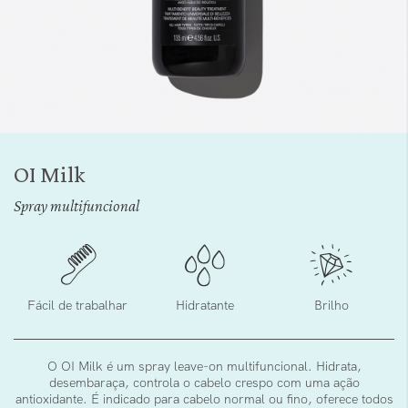
Saltar
para
OI Milk
o
início
Spray multifuncional
da
Galeria
de
imagens
Fácil de trabalhar
Hidratante
Brilho
O OI Milk é um spray leave-on multifuncional. Hidrata,
desembaraça, controla o cabelo crespo com uma ação
antioxidante. É indicado para cabelo normal ou fino, oferece todos