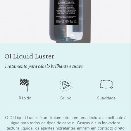
Saltar
para
OI Liquid Luster
o
início
Tratamento para cabelo brilhante e suave
da
Galeria
de
imagens
Rápido
Brilho
Suavidade
O OI Liquid Luster é um tratamento com uma textura semelhante à
água para todos os tipos de cabelo. Graças à sua inovadora
textura líquida, os agentes hidratantes entram em contacto direto