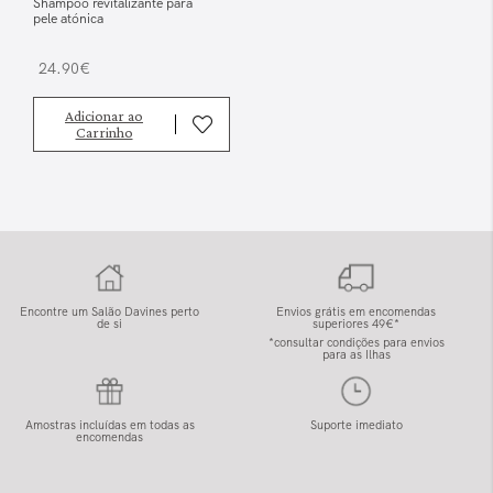
Shampoo revitalizante para
pele atónica
24.90€
Adicionar ao
Carrinho
Encontre um Salão Davines perto
Envios grátis em encomendas
de si
superiores 49€*
*consultar condições para envios
para as Ilhas
Amostras incluídas em todas as
Suporte imediato
encomendas