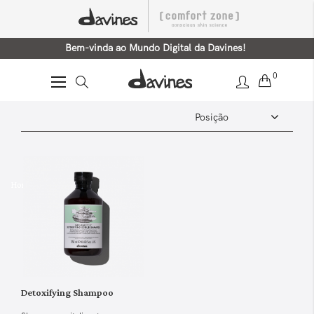
Bem-vinda ao Mundo Digital da Davines!
0
Alternar
Nav
Home
Detoxifying
Detoxifying Shampoo