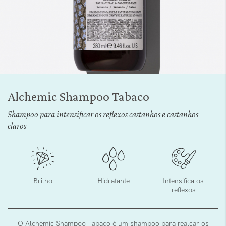
Saltar
para
Alchemic Shampoo Tabaco
o
início
Shampoo para intensificar os reflexos castanhos e castanhos
da
claros
Galeria
de
imagens
Brilho
Hidratante
Intensifica os
reflexos
O Alchemic Shampoo Tabaco é um shampoo para realçar os