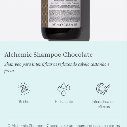
Saltar
para
Alchemic Shampoo Chocolate
o
início
Shampoo para intensificar os reflexos do cabelo castanho e
da
preto
Galeria
de
imagens
Brilho
Hidratante
Intensifica os
reflexos
O Alchemic Shampoo Chocolate é um shampoo para realçar os