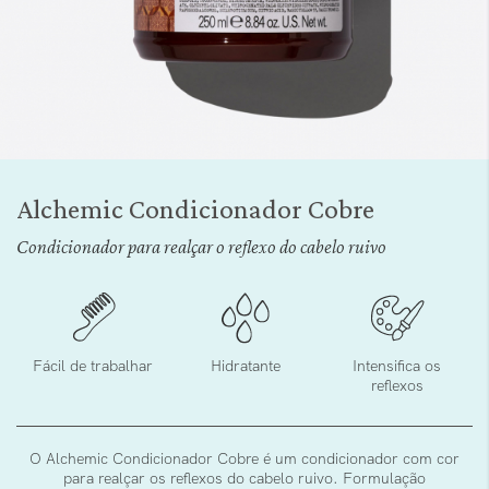
Saltar
para
Alchemic Condicionador Cobre
o
início
Condicionador para realçar o reflexo do cabelo ruivo
da
Galeria
de
imagens
Fácil de trabalhar
Hidratante
Intensifica os
reflexos
O Alchemic Condicionador Cobre é um condicionador com cor
para realçar os reflexos do cabelo ruivo. Formulação