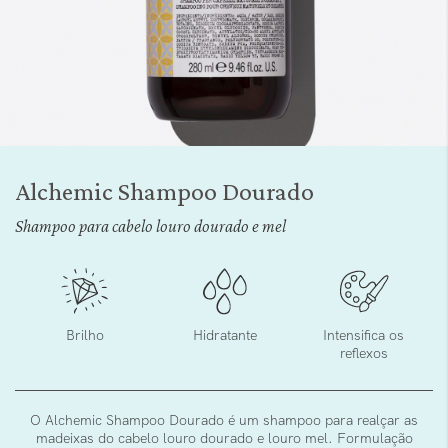
Saltar
para
Alchemic Shampoo Dourado
o
início
Shampoo para cabelo louro dourado e mel
da
Galeria
de
imagens
Brilho
Hidratante
Intensifica os
reflexos
O Alchemic Shampoo Dourado é um shampoo para realçar as
madeixas do cabelo louro dourado e louro mel. Formulação