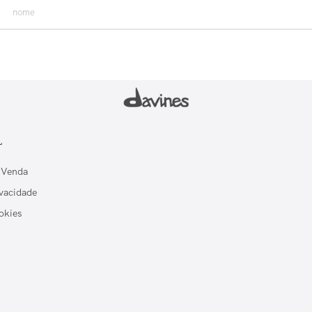
L
 Venda
ivacidade
okies