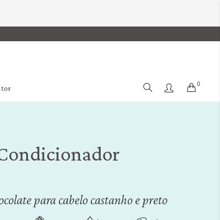
0
Cart
ator
Condicionador
colate para cabelo castanho e preto