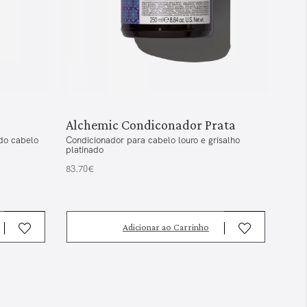
Alchemic Condiconador Prata
Alc
 do cabelo
Condicionador para cabelo louro e grisalho
Sham
platinado
22.6
83.70€
Adicionar ao Carrinho