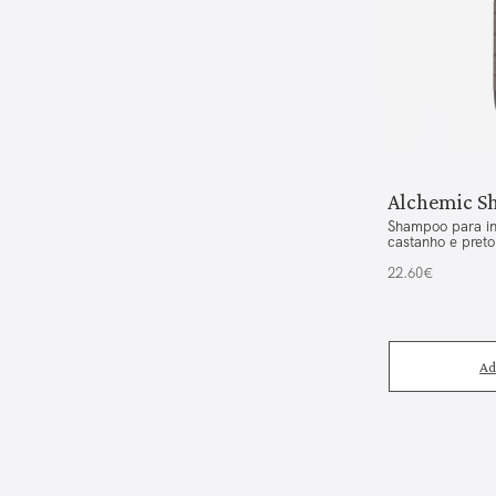
Alchemic S
Shampoo para int
castanho e preto
22.60€
Ad