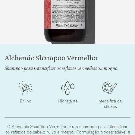
Saltar
para
Alchemic Shampoo Vermelho
o
início
Shampoo para intensificar os reflexos vermelhos ou mogno.
da
Galeria
de
imagens
Brilho
Hidratante
Intensifica os
reflexos
O Alchemic Shampoo Vermelho é um shampoo para intensificar
os reflexos do cabelo ruivo e mogno. Formulação biodegradável e