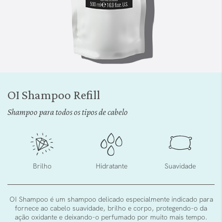
Saltar
para
OI Shampoo Refill
o
início
Shampoo para todos os tipos de cabelo
da
Galeria
de
imagens
Brilho
Hidratante
Suavidade
OI Shampoo é um shampoo delicado especialmente indicado para
fornece ao cabelo suavidade, brilho e corpo, protegendo-o da
ação oxidante e deixando-o perfumado por muito mais tempo.