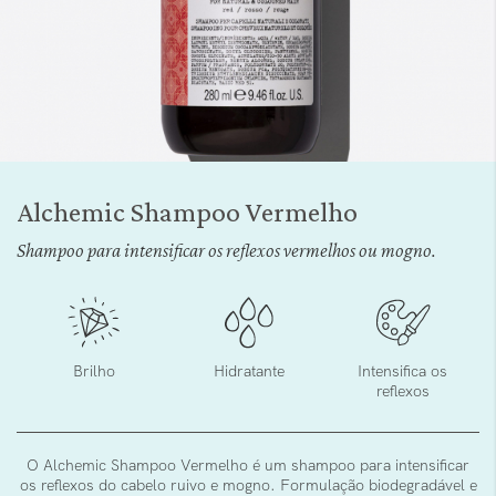
Saltar
para
Alchemic Shampoo Vermelho
o
início
Shampoo para intensificar os reflexos vermelhos ou mogno.
da
Galeria
de
imagens
Brilho
Hidratante
Intensifica os
reflexos
O Alchemic Shampoo Vermelho é um shampoo para intensificar
os reflexos do cabelo ruivo e mogno. Formulação biodegradável e