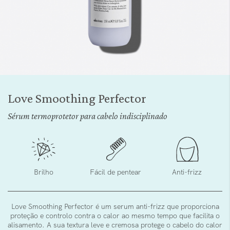
Saltar
para
Love Smoothing Perfector
o
início
Sérum termoprotetor para cabelo indisciplinado
da
Galeria
de
imagens
Brilho
Fácil de pentear
Anti-frizz
Love Smoothing Perfector é um serum anti-frizz que proporciona
proteção e controlo contra o calor ao mesmo tempo que facilita o
alisamento. A sua textura leve e cremosa protege o cabelo do calor