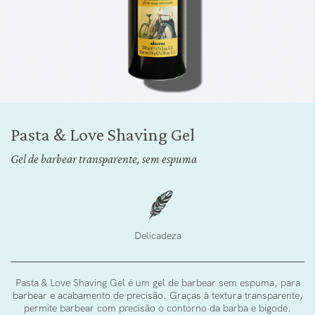
Saltar
para
Pasta & Love Shaving Gel
o
início
Gel de barbear transparente, sem espuma
da
Galeria
de
imagens
Delicadeza
Pasta & Love Shaving Gel é um gel de barbear sem espuma, para
barbear e acabamento de precisão. Graças à textura transparente,
permite barbear com precisão o contorno da barba e bigode.