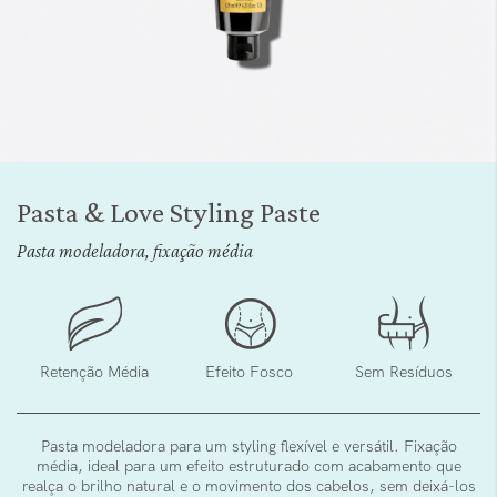
Saltar
para
Pasta & Love Styling Paste
o
início
Pasta modeladora, fixação média
da
Galeria
de
imagens
Retenção Média
Efeito Fosco
Sem Resíduos
Pasta modeladora para um styling flexível e versátil. Fixação
média, ideal para um efeito estruturado com acabamento que
realça o brilho natural e o movimento dos cabelos, sem deixá-los