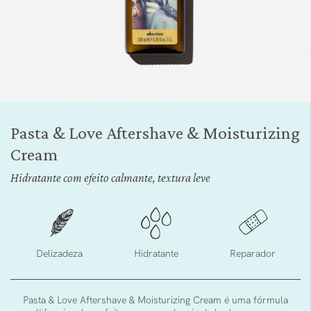
Saltar
para
Pasta & Love Aftershave & Moisturizing
o
Cream
início
da
Hidratante com efeito calmante, textura leve
Galeria
de
imagens
Delizadeza
Hidratante
Reparador
Pasta & Love Aftershave & Moisturizing Cream é uma fórmula