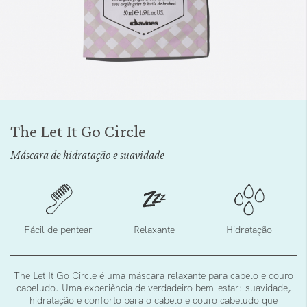
Saltar
para
The Let It Go Circle
o
início
Máscara de hidratação e suavidade
da
Galeria
de
imagens
Fácil de pentear
Relaxante
Hidratação
The Let It Go Circle é uma máscara relaxante para cabelo e couro
cabeludo. Uma experiência de verdadeiro bem-estar: suavidade,
hidratação e conforto para o cabelo e couro cabeludo que