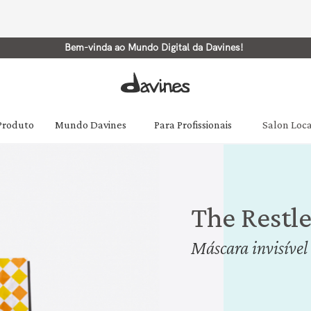
Bem-vinda ao Mundo Digital da Davines!
 Produto
Mundo Davines
Para Profissionais
Salon Loc
The Restle
Máscara invisível