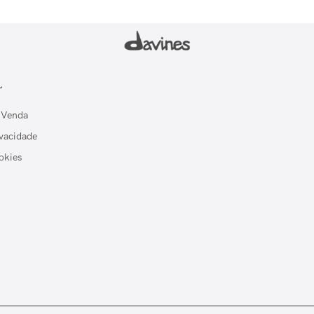
L
 Venda
ivacidade
okies