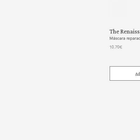
The Renaiss
Máscara reparad
10.70€
Ad