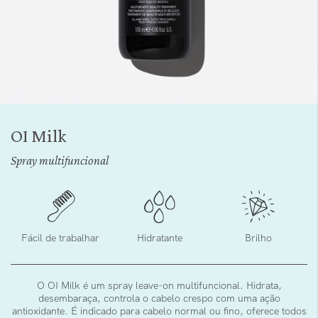
Saltar
para
OI Milk
o
início
Spray multifuncional
da
Galeria
de
imagens
Fácil de trabalhar
Hidratante
Brilho
O OI Milk é um spray leave-on multifuncional. Hidrata,
desembaraça, controla o cabelo crespo com uma ação
antioxidante. É indicado para cabelo normal ou fino, oferece todos