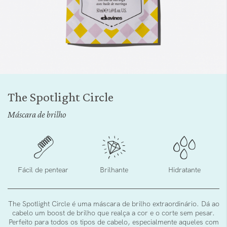
Saltar
para
The Spotlight Circle
o
início
Máscara de brilho
da
Galeria
de
imagens
Fácil de pentear
Brilhante
Hidratante
The Spotlight Circle é uma máscara de brilho extraordinário. Dá ao
cabelo um boost de brilho que realça a cor e o corte sem pesar.
Perfeito para todos os tipos de cabelo, especialmente aqueles com