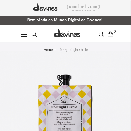
Bem-vinda ao Mundo Digital da Davines!
0
Alternar
Nav
Saltar
Home
The Spotlight Circle
para
o
final
da
Galeria
de
imagens