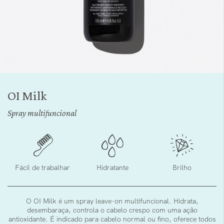
Saltar
para
OI Milk
o
início
Spray multifuncional
da
Galeria
de
imagens
Fácil de trabalhar
Hidratante
Brilho
O OI Milk é um spray leave-on multifuncional. Hidrata,
desembaraça, controla o cabelo crespo com uma ação
antioxidante. É indicado para cabelo normal ou fino, oferece todos