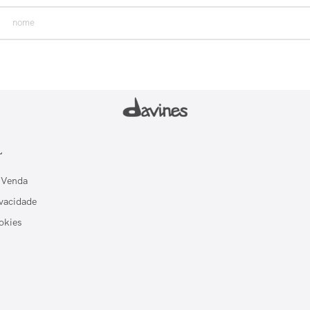
L
 Venda
ivacidade
okies