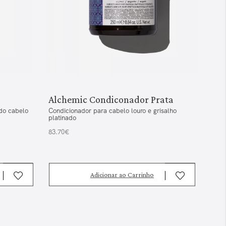
Alchemic Condiconador Prata
Alc
 do cabelo
Condicionador para cabelo louro e grisalho
Sham
platinado
22.6
83.70€
Adicionar ao Carrinho