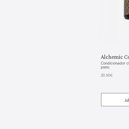
Alchemic C
Condicionador c
preto
30.50€
Ad