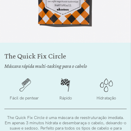
Saltar
para
The Quick Fix Circle
o
início
Máscara rápida multi-tasking para o cabelo
da
Galeria
de
imagens
Fácil de pentear
Rápido
Hidratação
The Quick Fix Circle é uma máscara de reestruturação imediata.
Em apenas 3 minutos hidrata e desembaraça o cabelo, deixando-o
suave e sedoso. Perfeito para todos os tipos de cabelo e para