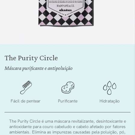
Saltar
para
The Purity Circle
o
início
Máscara purificante e antipoluição
da
Galeria
de
imagens
Fácil de pentear
Purificante
Hidratação
The Purity Circle é uma máscara revitalizante, desintoxicante e
antioxidante para couro cabeludo e cabelo afetado por fatores
ambientais. Elimina as impurezas causadas pela poluição, pó,