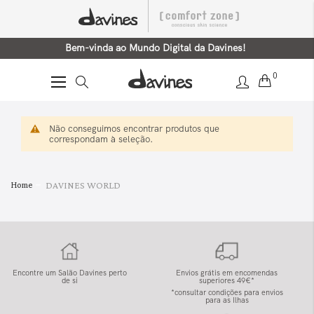
Bem-vinda ao Mundo Digital da Davines!
0
Alternar
Nav
Não conseguimos encontrar produtos que
correspondam à seleção.
Home
DAVINES WORLD
Encontre um Salão Davines perto
Envios grátis em encomendas
de si
superiores 49€*
*consultar condições para envios
para as Ilhas