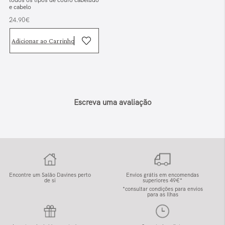
todos os tipos de couro cabeludo
e cabelo
24.90€
Adicionar ao Carrinho
Escreva uma avaliação
Encontre um Salão Davines perto
Envios grátis em encomendas
de si
superiores 49€*
*consultar condições para envios
para as Ilhas