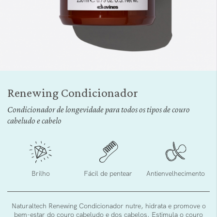
Saltar
para
Renewing Condicionador
o
início
Condicionador de longevidade para todos os tipos de couro
da
cabeludo e cabelo
Galeria
de
imagens
Brilho
Fácil de pentear
Antienvelhecimento
Naturaltech Renewing Condicionador nutre, hidrata e promove o
bem-estar do couro cabeludo e dos cabelos. Estimula o couro