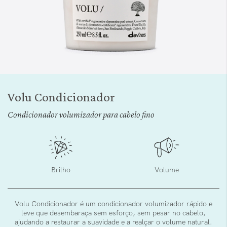
Saltar
para
Volu Condicionador
o
início
Condicionador volumizador para cabelo fino
da
Galeria
de
imagens
Brilho
Volume
Volu Condicionador é um condicionador volumizador rápido e
leve que desembaraça sem esforço, sem pesar no cabelo,
ajudando a restaurar a suavidade e a realçar o volume natural.