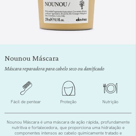
Saltar
para
Nounou Máscara
o
início
Máscara reparadora para cabelo seco ou danificado
da
Galeria
de
imagens
Fácil de pentear
Proteção
Nutrição
Nounou Máscara é uma máscara de ação rápida, profundamente
nutritiva e fortalecedora, que proporciona uma hidratação e
componentes intensos ao cabelo quimicamente tratado e