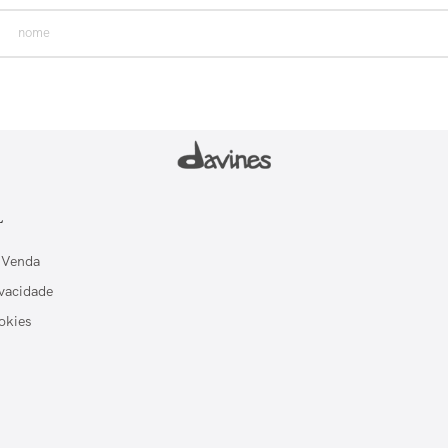
L
 Venda
ivacidade
okies