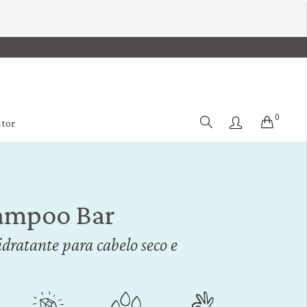
0
Cart
ator
mpoo Bar
dratante para cabelo seco e