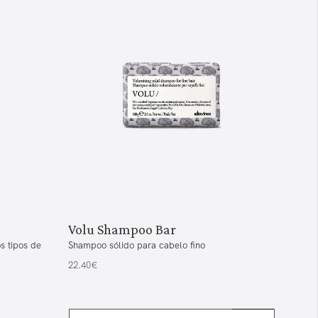
Volu Shampoo Bar
Sha
s tipos de
Shampoo sólido para cabelo fino
Esto
Bars
22.40€
7.00