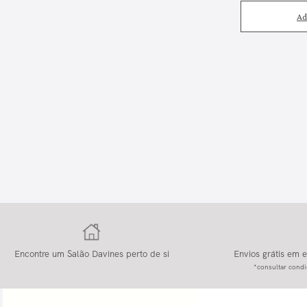
Ad
Encontre um Salão Davines perto de si
Envios grátis em
*consultar condi