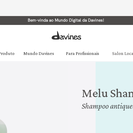
Bem-vinda ao Mundo Digital da Davines!
 Produto
Mundo Davines
Para Profissionais
Salon Loc
Melu Sha
Shampoo antiquebr