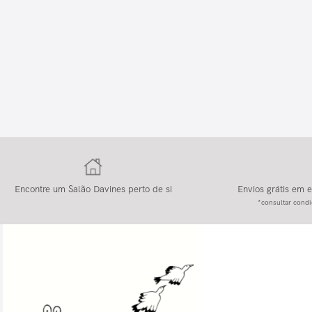
Encontre um Salão Davines perto de si
Envios grátis em
*consultar condi