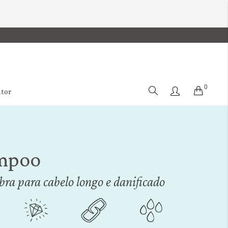
0
Cart
ator
mpoo
a para cabelo longo e danificado