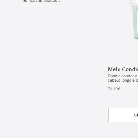
os nossos aliados...
Melu Condi
Condicionador a
cabelo longo e d
31.60€
Ad