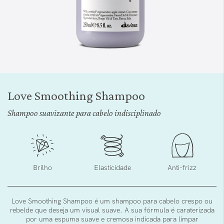
Saltar
para
Love Smoothing Shampoo
o
início
Shampoo suavizante para cabelo indisciplinado
da
Galeria
de
imagens
Brilho
Elasticidade
Anti-frizz
Love Smoothing Shampoo é um shampoo para cabelo crespo ou
rebelde que deseja um visual suave. A sua fórmula é caraterizada
por uma espuma suave e cremosa indicada para limpar