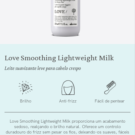
Saltar
para
Love Smoothing Lightweight Milk
o
início
Leite suavizante leve para cabelo crespo
da
Galeria
de
imagens
Brilho
Anti-frizz
Fácil de pentear
Love Smoothing Lightweight Milk proporciona um acabamento
sedoso, realçando o brilho natural. Oferece um controlo
duradouro do frizz sem pesar os fios, deixando-os suaves, fáceis