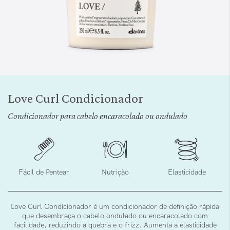
Saltar
para
Love Curl Condicionador
o
início
Condicionador para cabelo encaracolado ou ondulado
da
Galeria
de
imagens
Fácil de Pentear
Nutrição
Elasticidade
Love Curl Condicionador é um condicionador de definição rápida
que desembraça o cabelo ondulado ou encaracolado com
facilidade, reduzindo a quebra e o frizz. Aumenta a elasticidade