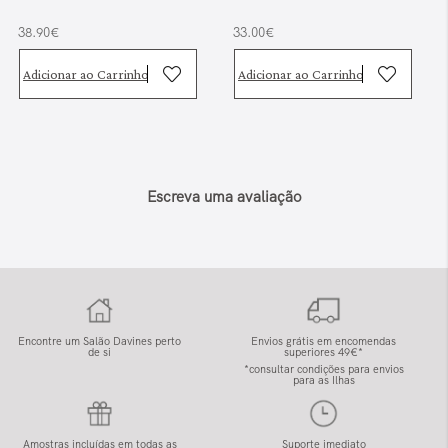
38.90€
33.00€
Adicionar ao Carrinho
Adicionar ao Carrinho
Escreva uma avaliação
Encontre um Salão Davines perto
Envios grátis em encomendas
de si
superiores 49€*
*consultar condições para envios
para as Ilhas
Amostras incluídas em todas as
Suporte imediato