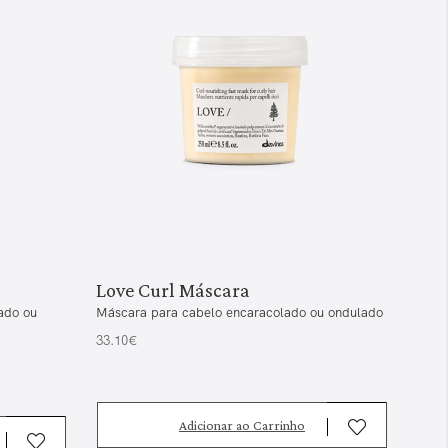
Love Curl Máscara
Lov
ado ou
Máscara para cabelo encaracolado ou ondulado
Crem
enca
33.10€
33.0
Adicionar ao Carrinho