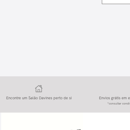
Encontre um Salão Davines perto de si
Envios grátis em
*consultar condi