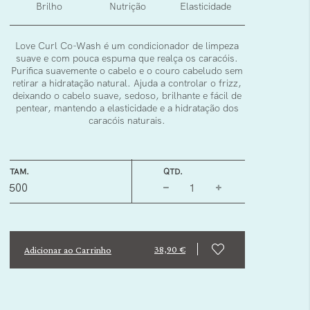
Brilho
Nutrição
Elasticidade
Love Curl Co-Wash é um condicionador de limpeza
suave e com pouca espuma que realça os caracóis.
Purifica suavemente o cabelo e o couro cabeludo sem
retirar a hidratação natural. Ajuda a controlar o frizz,
deixando o cabelo suave, sedoso, brilhante e fácil de
pentear, mantendo a elasticidade e a hidratação dos
caracóis naturais.
TAM.
QTD.
500
38,90 €
Adicionar ao Carrinho