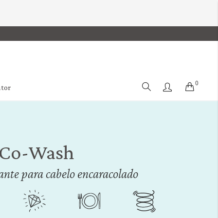
0
Cart
ator
 Co-Wash
ante para cabelo encaracolado