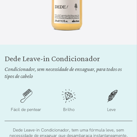
Saltar
para
Dede Leave-in Condicionador
o
início
Condicionador, sem necessidade de enxaguar, para todos os
da
tipos de cabelo
Galeria
de
imagens
Fácil de pentear
Brilho
Leve
Dede Leave-in Condicionador, tem uma fórmula leve, sem
necessidade de enxaguar que desambaraça instantaneamente,