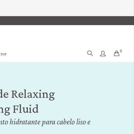
0
Cart
ator
de Relaxing
ng Fluid
to hidratante para cabelo liso e