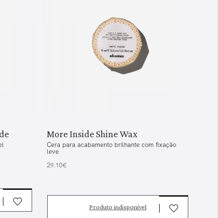
de
More Inside Shine Wax
Mor
el
Cera para acabamento brilhante com fixação
Spray
leve
32.2
29.10€
Produto indisponível