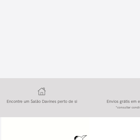
Encontre um Salão Davines perto de si
Envios grátis em
*consultar condi