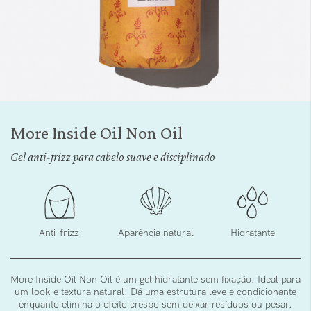
Saltar
para
More Inside Oil Non Oil
o
início
Gel anti-frizz para cabelo suave e disciplinado
da
Galeria
de
imagens
Anti-frizz
Aparência natural
Hidratante
More Inside Oil Non Oil é um gel hidratante sem fixação. Ideal para
um look e textura natural. Dá uma estrutura leve e condicionante
enquanto elimina o efeito crespo sem deixar resíduos ou pesar.