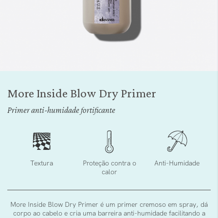
Saltar
para
More Inside Blow Dry Primer
o
início
Primer anti-humidade fortificante
da
Galeria
de
imagens
Textura
Proteção contra o
Anti-Humidade
calor
More Inside Blow Dry Primer é um primer cremoso em spray, dá
corpo ao cabelo e cria uma barreira anti-humidade facilitando a