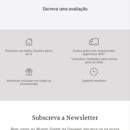
Escreva uma avaliação
Encontre um Salão Davines perto
Envios grátis em encomendas
de si
superiores 49€*
*consultar condições para envios
para as Ilhas
Amostras incluídas em todas as
Suporte imediato
encomendas
Subscreva a Newsletter
Bem-vindo ao Mundo Digital da Davines! Inscreva-se na nossa