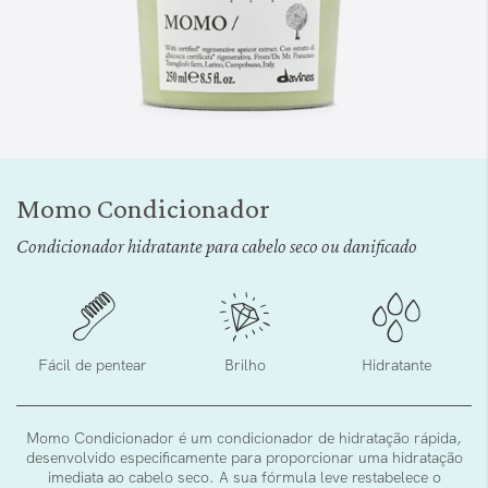
Saltar
para
Momo Condicionador
o
início
Condicionador hidratante para cabelo seco ou danificado
da
Galeria
de
imagens
Fácil de pentear
Brilho
Hidratante
Momo Condicionador é um condicionador de hidratação rápida,
desenvolvido especificamente para proporcionar uma hidratação
imediata ao cabelo seco. A sua fórmula leve restabelece o