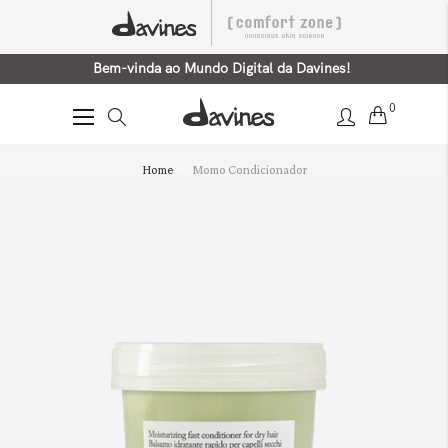
Bem-vinda ao Mundo Digital da Davines!
0
Alternar
Nav
Saltar
Home
Momo Condicionador
para
o
final
da
Galeria
de
imagens