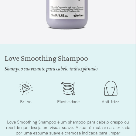
Saltar
para
Love Smoothing Shampoo
o
início
Shampoo suavizante para cabelo indisciplinado
da
Galeria
de
imagens
Brilho
Elasticidade
Anti-frizz
Love Smoothing Shampoo é um shampoo para cabelo crespo ou
rebelde que deseja um visual suave. A sua fórmula é caraterizada
por uma espuma suave e cremosa indicada para limpar